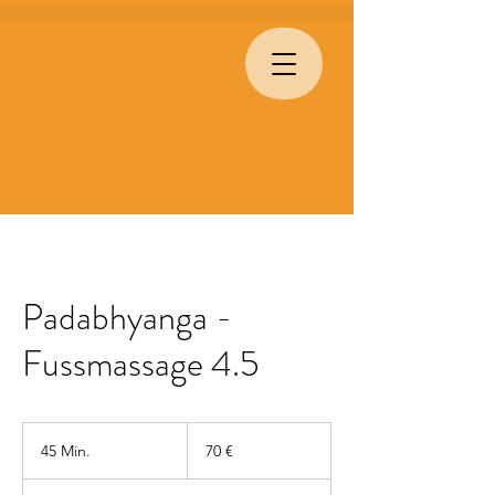
Padabhyanga -
Fussmassage 4.5
70
Euro
45 Min.
4
70 €
5
M