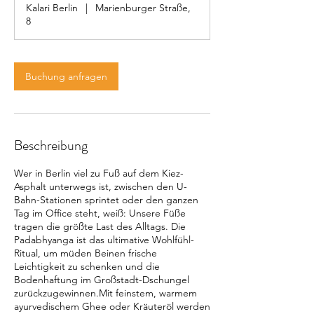
Kalari Berlin
|
Marienburger Straße,
i
8
n
.
Buchung anfragen
Beschreibung
Wer in Berlin viel zu Fuß auf dem Kiez-
Asphalt unterwegs ist, zwischen den U-
Bahn-Stationen sprintet oder den ganzen
Tag im Office steht, weiß: Unsere Füße
tragen die größte Last des Alltags. Die
Padabhyanga ist das ultimative Wohlfühl-
Ritual, um müden Beinen frische
Leichtigkeit zu schenken und die
Bodenhaftung im Großstadt-Dschungel
zurückzugewinnen.Mit feinstem, warmem
ayurvedischem Ghee oder Kräuteröl werden