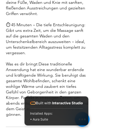
deine Füße, Waden und Knie mit sanften,
fließenden Ausstreichungen und gezielten
Griffen verwöhnt.
⏱️ 45 Minuten – Die tiefe Entschleunigung:
Gibt uns extra Zeit, um die Massage sanft
auf die gesamten Waden und den
Unterschenkelbereich auszuweiten – ideal,
um festsitzenden Alltagsstress komplett zu
vergessen.
Was es dir bringt:Diese traditionelle
Anwendung hat eine wunderbar erdende
und kräftigende Wirkung. Sie beruhigt das
gesamte Wohlbefinden, schenkt eine
wohlige Wärme und zaubert ein tiefes
Gefühl von Geborgenheit in den ganzen
Körper. Perfekt in stressigen Zeiten, um
abends entspannt zur Ruhe zu kommen und
Built with
Interactive Studio
dem Geist eine wohlverdiente Pause zu
Installed Apps:
gönnen.
• Aura Suite