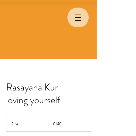
Rasayana Kur l -
loving yourself
140
euros
2 hr
2
€140
h
r