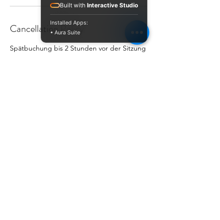
Built with
Interactive Studio
Installed Apps:
Cancellation Policy
• Aura Suite
Spätbuchung bis 2 Stunden vor der Sitzung
oder per SMS/Whatsapp sich melden
017643922289
Contact Details
Marienburger Str. 8, Berlin,
Deutschland
Ayurveda Kalari Berlin,
Marienburger Straße 8, Berlin,
Deutschland