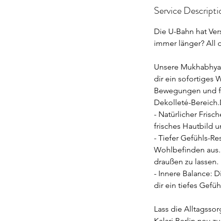
Service Descripti
Die U-Bahn hat Ver
immer länger? All d
Unsere Mukhabhyang
dir ein sofortiges
Bewegungen und fe
Dekolleté-Bereich.
- Natürlicher Frisc
frisches Hautbild u
- Tiefer Gefühls-Re
Wohlbefinden aus. 
draußen zu lassen.
- Innere Balance: 
dir ein tiefes Gefü
Lass die Alltagsso
Kalari Berlin neu z