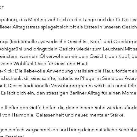
on
spätung, das Meeting zieht sich in die Länge und die To-Do-Lis
ieser Alltagsstress spiegelt sich oft als Erstes in unseren Gesic
a (traditionelle ayurvedische Gesichts-, Kopf- und Oberkörp
 Wohlgefühl und bringt dein Gesicht wieder zum Leuchten!Mit sa
instem, warmem Öl verwöhnen wir dein Gesicht, den Kopf, d
Deine Wohlfühl-Oase für Geist und Haut:
he-Kick: Die liebevolle Anwendung vitalisiert die Haut, fördert 
nd schenkt dir eine sanfte, natürliche Pflege im Sinne des Ayur
set: Dieses traditionelle Verwöhnprogramm wirkt sich unmittelb
Es lädt dich ein, den stressigen Berliner Alltag für einen Mom
Die fließenden Griffe helfen dir, deine innere Ruhe wiederzufin
hl von Harmonie, Gelassenheit und neuer, mentaler Stärke.
rgen einfach wegschmelzen und bring deine natürliche Schönhe
um Strahlen!