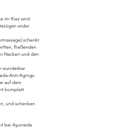
te im Kiez wird
htszügen wider.
ermassage) schenkt
nften, fließenden
en Nacken und den
ein wunderbar
veda-Anti-Agings.
ar auf dein
ent komplett
den, und schenken
it bei Ayurveda